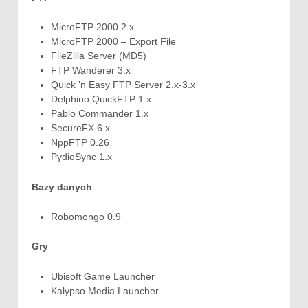
MicroFTP 2000 2.x
MicroFTP 2000 – Export File
FileZilla Server (MD5)
FTP Wanderer 3.x
Quick 'n Easy FTP Server 2.x-3.x
Delphino QuickFTP 1.x
Pablo Commander 1.x
SecureFX 6.x
NppFTP 0.26
PydioSync 1.x
Bazy danych
Robomongo 0.9
Gry
Ubisoft Game Launcher
Kalypso Media Launcher