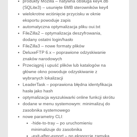
produkty Mozilla – natywna obsługa key4.db
(SQLite3) – usunięte 6MB sterowników key4
wielokrotne wciśnięcie przycisku w oknie
eksportu powoduje zapis
automatyczna optymalizacja pliku oui.txt
FileZilla2 – optymalizacja deszyfrowania,
dodany ostatni login/hasło
FileZilla3 – nowe formaty plików
DeluxeFTP 6.x – poprawione odzyskiwanie
znaków narodowych
Przeciągnij i upuść plików lub katalogów na
główne okno powoduje odzyskiwanie z
wybranych lokalizacji
LeaderTask – poprawiona błędna identyfikacja
hasła jako hash
optymalizacja wyszukiwarki online funkcji skrótu
dodane w menu systemowym: minimalizuj do
zasobnika systemowego
nowe parametry CLI:
-hide-to-tray – po uruchomieniu
minimalizuje do zasobnika
-exit-after-export – po eksporcie zamyka