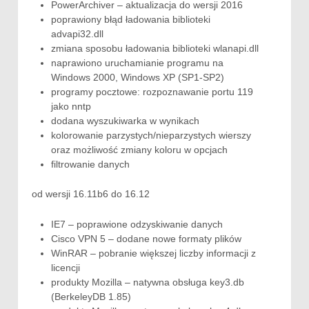
PowerArchiver – aktualizacja do wersji 2016
poprawiony błąd ładowania biblioteki
advapi32.dll
zmiana sposobu ładowania biblioteki wlanapi.dll
naprawiono uruchamianie programu na
Windows 2000, Windows XP (SP1-SP2)
programy pocztowe: rozpoznawanie portu 119
jako nntp
dodana wyszukiwarka w wynikach
kolorowanie parzystych/nieparzystych wierszy
oraz możliwość zmiany koloru w opcjach
filtrowanie danych
od wersji 16.11b6 do 16.12
IE7 – poprawione odzyskiwanie danych
Cisco VPN 5 – dodane nowe formaty plików
WinRAR – pobranie większej liczby informacji z
licencji
produkty Mozilla – natywna obsługa key3.db
(BerkeleyDB 1.85)