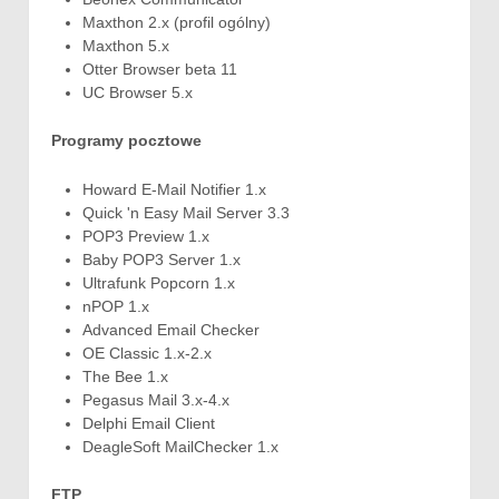
Maxthon 2.x (profil ogólny)
Maxthon 5.x
Otter Browser beta 11
UC Browser 5.x
Programy pocztowe
Howard E-Mail Notifier 1.x
Quick 'n Easy Mail Server 3.3
POP3 Preview 1.x
Baby POP3 Server 1.x
Ultrafunk Popcorn 1.x
nPOP 1.x
Advanced Email Checker
OE Classic 1.x-2.x
The Bee 1.x
Pegasus Mail 3.x-4.x
Delphi Email Client
DeagleSoft MailChecker 1.x
FTP