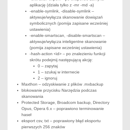
aplikację (działa tylko z -mr -md -a)
-enable-symlink, -disable-symlink –
aktywuje/wyłącza skanowanie dowiązań
symbolicznych (pomija zapisane wcześniej
ustawienia)
-enable-smartscan, -disable-smartscan –
aktywuje/wyłącza inteligentne skanowanie
(pomija zapisane wcześniej ustawienia)
-hash-action <id> – po znalezieniu funkcji
skrótu podejmij następującą akcję:
0 – zapytaj
1 – szukaj w internecie
2 – ignoruj
Maxthon – odzyskiwanie z plików .mxbackup
blokowanie przycisku Narzędzia podczas
skanowania
Protected Storage, Broadcom backup, Directory
Opus, Opera 6.x – poprawiono terminowanie
haseł
eksport csv, txt – poprawiony błąd eksportu
pierwszych 256 znaków