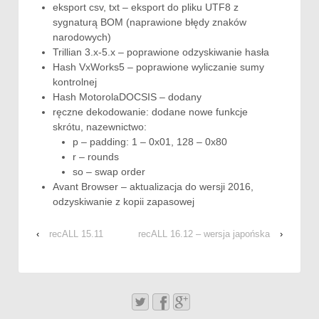
eksport csv, txt – eksport do pliku UTF8 z
sygnaturą BOM (naprawione błędy znaków
narodowych)
Trillian 3.x-5.x – poprawione odzyskiwanie hasła
Hash VxWorks5 – poprawione wyliczanie sumy
kontrolnej
Hash MotorolaDOCSIS – dodany
ręczne dekodowanie: dodane nowe funkcje
skrótu, nazewnictwo:
p – padding: 1 – 0x01, 128 – 0x80
r – rounds
so – swap order
Avant Browser – aktualizacja do wersji 2016,
odzyskiwanie z kopii zapasowej
‹
recALL 15.11
recALL 16.12
– wersja japońska
›