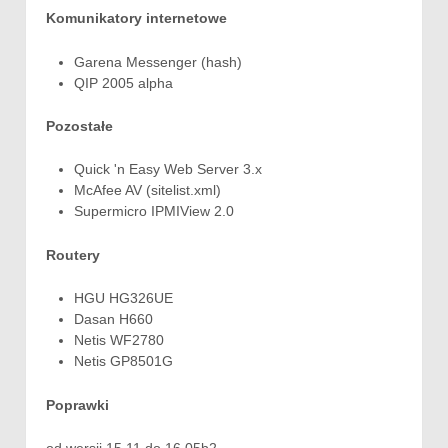
Komunikatory internetowe
Garena Messenger (hash)
QIP 2005 alpha
Pozostałe
Quick 'n Easy Web Server 3.x
McAfee AV (sitelist.xml)
Supermicro IPMIView 2.0
Routery
HGU HG326UE
Dasan H660
Netis WF2780
Netis GP8501G
Poprawki
od wersji 15.11 do 16.05b2