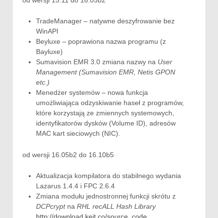
TradeManager – natywne deszyfrowanie bez
WinAPI
Beyluxe – poprawiona nazwa programu (z
Bayluxe)
Sumavision EMR 3.0 zmiana nazwy na
User
Management (Sumavision EMR, Netis GPON
etc.)
Menedżer systemów – nowa funkcja
umożliwiająca odzyskiwanie haseł z programów,
które korzystają ze zmiennych systemowych,
identyfikatorów dysków (Volume ID), adresów
MAC kart sieciowych (NIC).
od wersji 16.05b2 do 16.10b5
Aktualizacja kompilatora do stabilnego wydania
Lazarus 1.4.4 i FPC 2.6.4
Zmiana modułu jednostronnej funkcji skrótu z
DCPcrypt
na
RHL recALL Hash Library
http://download.keit.co/source_code