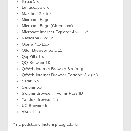
Kinza 5.x
Lunascape 6.x
Maxthon 2.x-5.x
Microsoft Edge
Microsoft Edge (Chromium)
Microsoft Internet Explorer 4.x-11.x*
Netscape 8.x-9.x
Opera 4.x-15.x
Otter Browser beta 11
QupZilla 1.x
QQ Browser 10.x
QtWeb Internet Browser 3.x (reg)
QtWeb Internet Browser Portable 3.x (ini)
Safari 5.x
Sleipnir 5.x
Sleipnir Browser – Fenrir Pass ID
Yandex Browser 1.7
UC Browser 5.x
Vivaldi 1.x
* na podstawie historii przegladarki