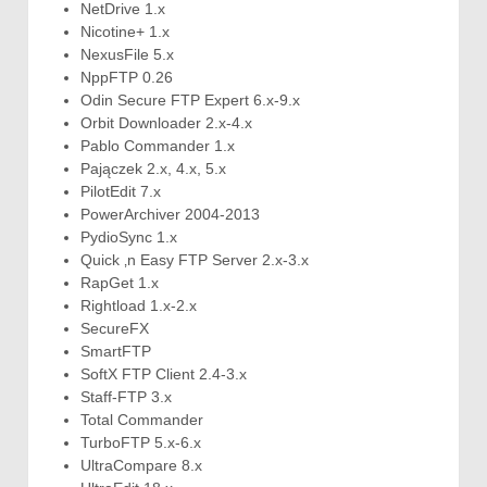
NetDrive 1.x
Nicotine+ 1.x
NexusFile 5.x
NppFTP 0.26
Odin Secure FTP Expert 6.x-9.x
Orbit Downloader 2.x-4.x
Pablo Commander 1.x
Pajączek 2.x, 4.x, 5.x
PilotEdit 7.x
PowerArchiver 2004-2013
PydioSync 1.x
Quick ‚n Easy FTP Server 2.x-3.x
RapGet 1.x
Rightload 1.x-2.x
SecureFX
SmartFTP
SoftX FTP Client 2.4-3.x
Staff-FTP 3.x
Total Commander
TurboFTP 5.x-6.x
UltraCompare 8.x