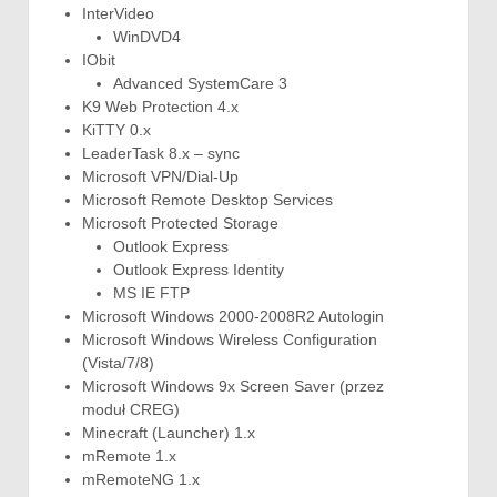
InterVideo
WinDVD4
IObit
Advanced SystemCare 3
K9 Web Protection 4.x
KiTTY 0.x
LeaderTask 8.x – sync
Microsoft VPN/Dial-Up
Microsoft Remote Desktop Services
Microsoft Protected Storage
Outlook Express
Outlook Express Identity
MS IE FTP
Microsoft Windows 2000-2008R2 Autologin
Microsoft Windows Wireless Configuration
(Vista/7/8)
Microsoft Windows 9x Screen Saver (przez
moduł CREG)
Minecraft (Launcher) 1.x
mRemote 1.x
mRemoteNG 1.x