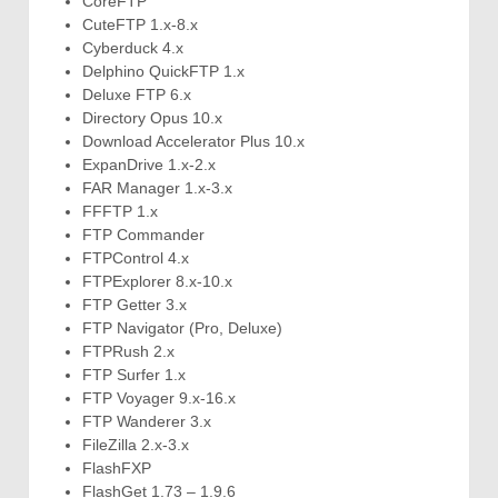
CoreFTP
CuteFTP 1.x-8.x
Cyberduck 4.x
Delphino QuickFTP 1.x
Deluxe FTP 6.x
Directory Opus 10.x
Download Accelerator Plus 10.x
ExpanDrive 1.x-2.x
FAR Manager 1.x-3.x
FFFTP 1.x
FTP Commander
FTPControl 4.x
FTPExplorer 8.x-10.x
FTP Getter 3.x
FTP Navigator (Pro, Deluxe)
FTPRush 2.x
FTP Surfer 1.x
FTP Voyager 9.x-16.x
FTP Wanderer 3.x
FileZilla 2.x-3.x
FlashFXP
FlashGet 1.73 – 1.9.6