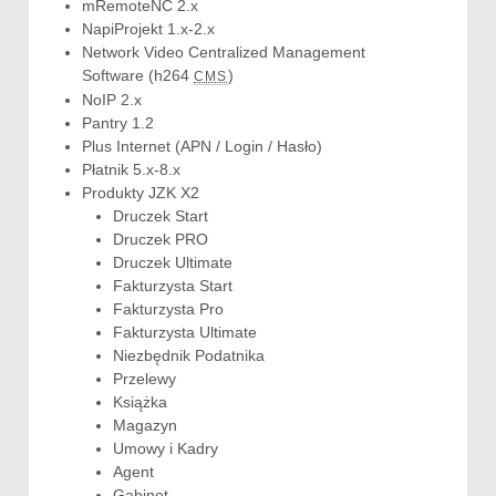
mRemoteNC 2.x
NapiProjekt 1.x-2.x
Network Video Centralized Management
Software (h264
)
CMS
NoIP 2.x
Pantry 1.2
Plus Internet (APN / Login / Hasło)
Płatnik 5.x-8.x
Produkty JZK X2
Druczek Start
Druczek PRO
Druczek Ultimate
Fakturzysta Start
Fakturzysta Pro
Fakturzysta Ultimate
Niezbędnik Podatnika
Przelewy
Książka
Magazyn
Umowy i Kadry
Agent
Gabinet