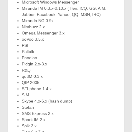
Microsoft Windows Messenger
Miranda IM 0.3.x-0.10.x (Tlen, ICQ, GG, AIM,
Jabber, Facebook, Yahoo, QQ, MSN, IRC)
Miranda NG 0.9x
Nimbuzz 2.x
Omega Messenger 3.x
ooVoo 3.5.x
PSI
Paltalk
Pandion
Pidgin 2.x-3.x
R&Q
qutIM 0.3.x
QIP 2005
SFLphone 1.4.x
SIM
Skype 4.x-6.x (hash dump)
Stefan
SMS Express 2.x
Spark IM 2.x
Spik 2.x