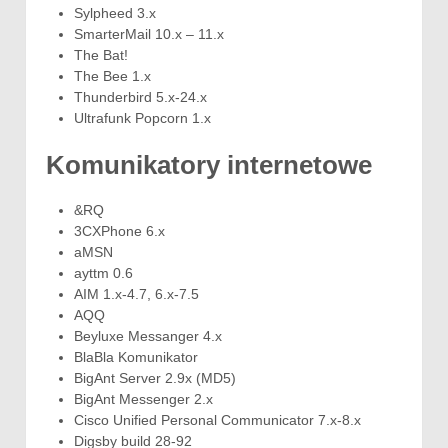
Sylpheed 3.x
SmarterMail 10.x – 11.x
The Bat!
The Bee 1.x
Thunderbird 5.x-24.x
Ultrafunk Popcorn 1.x
Komunikatory internetowe
&RQ
3CXPhone 6.x
aMSN
ayttm 0.6
AIM 1.x-4.7, 6.x-7.5
AQQ
Beyluxe Messanger 4.x
BlaBla Komunikator
BigAnt Server 2.9x (MD5)
BigAnt Messenger 2.x
Cisco Unified Personal Communicator 7.x-8.x
Digsby build 28-92