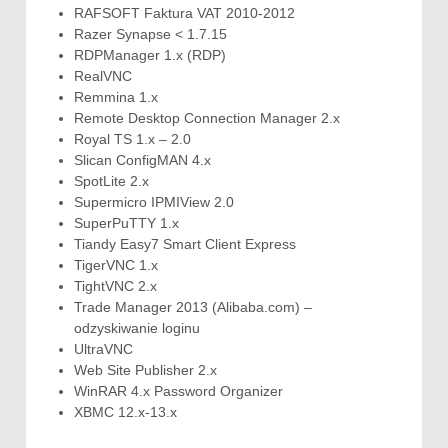
RAFSOFT Faktura VAT 2010-2012
Razer Synapse < 1.7.15
RDPManager 1.x (RDP)
RealVNC
Remmina 1.x
Remote Desktop Connection Manager 2.x
Royal TS 1.x – 2.0
Slican ConfigMAN 4.x
SpotLite 2.x
Supermicro IPMIView 2.0
SuperPuTTY 1.x
Tiandy Easy7 Smart Client Express
TigerVNC 1.x
TightVNC 2.x
Trade Manager 2013 (Alibaba.com) –
odzyskiwanie loginu
UltraVNC
Web Site Publisher 2.x
WinRAR 4.x Password Organizer
XBMC 12.x-13.x