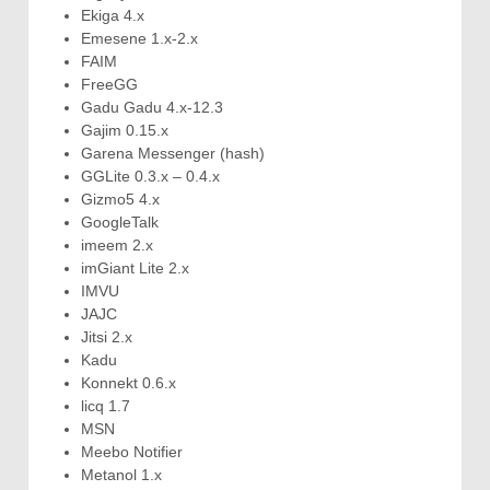
Ekiga 4.x
Emesene 1.x-2.x
FAIM
FreeGG
Gadu Gadu 4.x-12.3
Gajim 0.15.x
Garena Messenger (hash)
GGLite 0.3.x – 0.4.x
Gizmo5 4.x
GoogleTalk
imeem 2.x
imGiant Lite 2.x
IMVU
JAJC
Jitsi 2.x
Kadu
Konnekt 0.6.x
licq 1.7
MSN
Meebo Notifier
Metanol 1.x