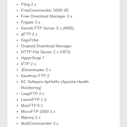
Fling 2.x
FreeCommander 2009-XE
Free Download Manager 3.x
Frigate 3.x
Gene6 FTP Server 3.x (MD5)
gFTP 2.x
GigaTribe
Graboid Download Manager
HTTP File Server 2.x (HFS)
HyperSnap 7
iFTP 2.x
JDownloader 2.x
Kaufman FTP 2
KC Software ApHeMo (Apache Health
Monitoring)
LeapFTP 3.x
LeechFTP 1.3
MaxFTP 6.1
MicroFTP 2000 2.x
Mipony 2.x
MultiCommander 3.x