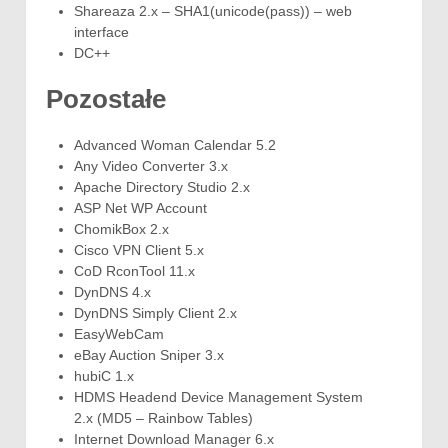
Shareaza 2.x – SHA1(unicode(pass)) – web
interface
DC++
Pozostałe
Advanced Woman Calendar 5.2
Any Video Converter 3.x
Apache Directory Studio 2.x
ASP Net WP Account
ChomikBox 2.x
Cisco VPN Client 5.x
CoD RconTool 11.x
DynDNS 4.x
DynDNS Simply Client 2.x
EasyWebCam
eBay Auction Sniper 3.x
hubiC 1.x
HDMS Headend Device Management System
2.x (MD5 – Rainbow Tables)
Internet Download Manager 6.x