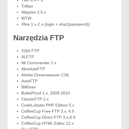
Tlen 6.x-7.x
Trillian
Wippien 2.5.x
WTW
Xfire 1.x-2.x (login + sha1(password))
Narzędzia FTP
32bit FTP
ALFTP
Alt Commander 1.x
AbsoluteFTP
Adobe Dreamweaver CS6
AutoFTP
BitKinex
BulletProof 1.x, 2009-2010
ClassicFTP 2.x
CodeLobster PHP Edition 5.x
CoffeeCup Free FTP 3.x, 4.5
CoffeeCup Direct FTP 3.x-6.9
CoffeeCup HTML Editor 12.x