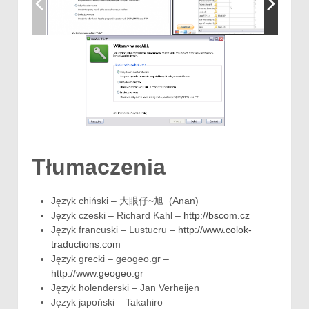
Tłumaczenia
Język chiński – 大眼仔~旭 (Anan)
Język czeski – Richard Kahl –
http://bscom.cz
Język francuski –
Lustucru
–
http://www.colok-
traductions.com
Język grecki – geogeo.gr –
http://www.geogeo.gr
Język holenderski – Jan Verheijen
Język japoński – Takahiro