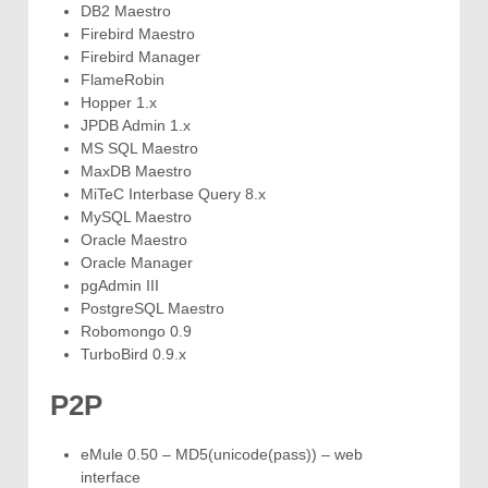
DB2 Maestro
Firebird Maestro
Firebird Manager
FlameRobin
Hopper 1.x
JPDB Admin 1.x
MS SQL Maestro
MaxDB Maestro
MiTeC Interbase Query 8.x
MySQL Maestro
Oracle Maestro
Oracle Manager
pgAdmin III
PostgreSQL Maestro
Robomongo 0.9
TurboBird 0.9.x
P2P
eMule 0.50 – MD5(unicode(pass)) – web
interface