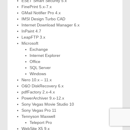
ESET Smart Security 5.x
FinePrint 5.x-7.x
GMail Notifier Pro 4.x
IMSI Design Turbo CAD
Internet Download Manager 6.x
InPaint 4.7
LeapFTP 3.x
Microsoft
Exchange
Internet Explorer
Office
SQL Server
Windows
Nero 10.x – 11.x
O&O DiskRecovery 6.x
pdfFactory 2.x-4.x
PowerArchiver 9.x-12.x
Sony Vegas Movie Studio 10
Sony Vegas Pro 11
Tennyson Maxwell
Teleport Pro
WebSite X5 9.x