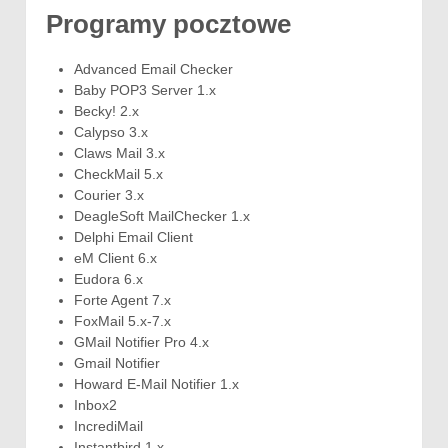
Programy pocztowe
Advanced Email Checker
Baby POP3 Server 1.x
Becky! 2.x
Calypso 3.x
Claws Mail 3.x
CheckMail 5.x
Courier 3.x
DeagleSoft MailChecker 1.x
Delphi Email Client
eM Client 6.x
Eudora 6.x
Forte Agent 7.x
FoxMail 5.x-7.x
GMail Notifier Pro 4.x
Gmail Notifier
Howard E-Mail Notifier 1.x
Inbox2
IncrediMail
Instantbird 1.x