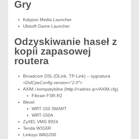
Gry
Kalypso Media Launcher
Ubisoft Game Launcher
Odzyskiwanie haseł z
kopii zapasowej
routera
Broadcom DSL (DLink, TP-Link) – sygnatura
<DslCpeConfig version=”2.0″>
AXIM i kompatybilne (
http://
<adres ip>/AXIM.cfg)
Fibrain FSR-R2
8level
WRT-150 SMART
WRT-150A
ZyXEL VMG 8924
Tenda W316R
Linksys WAG200