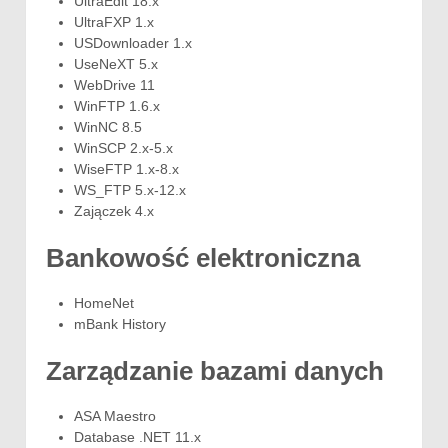
UltraEdit 18.x
UltraFXP 1.x
USDownloader 1.x
UseNeXT 5.x
WebDrive 11
WinFTP 1.6.x
WinNC 8.5
WinSCP 2.x-5.x
WiseFTP 1.x-8.x
WS_FTP 5.x-12.x
Zajączek 4.x
Bankowość elektroniczna
HomeNet
mBank History
Zarządzanie bazami danych
ASA Maestro
Database .NET 11.x